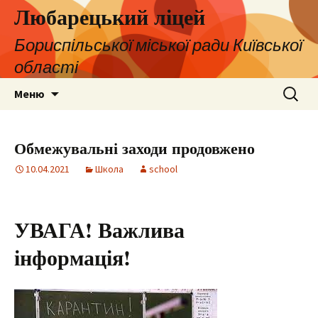
Любарецький ліцей
Бориспільської міської ради Київської
області
Перейти
Пошук:
Меню
до
контенту
Обмежувальні заходи продовжено
10.04.2021
Школа
school
УВАГА! Важлива
інформація!