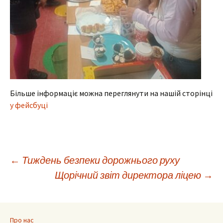
Більше інформаціє можна переглянути на нашій сторінці
у фейсбуці
Навігація
←
Тиждень безпеки дорожнього руху
Щорічний звіт директора ліцею
→
по
Про нас