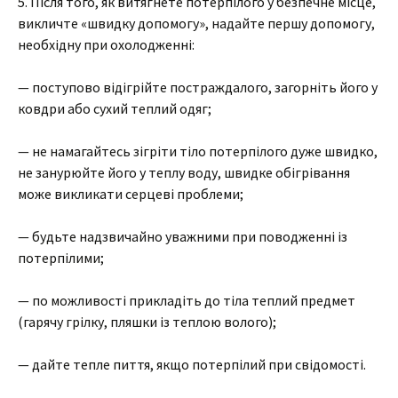
5. Після того, як витягнете потерпілого у безпечне місце,
викличте «швидку допомогу», надайте першу допомогу,
необхідну при охолодженні:
— поступово відігрійте постраждалого, загорніть його у
ковдри або сухий теплий одяг;
— не намагайтесь зігріти тіло потерпілого дуже швидко,
не занурюйте його у теплу воду, швидке обігрівання
може викликати серцеві проблеми;
— будьте надзвичайно уважними при поводженні із
потерпілими;
— по можливості прикладіть до тіла теплий предмет
(гарячу грілку, пляшки із теплою волого);
— дайте тепле пиття, якщо потерпілий при свідомості.