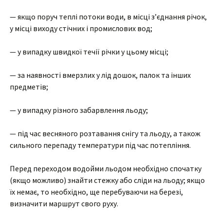
— якщо поруч теплі потоки води, в місці з’єднання річок,
у місці виходу стічних і промислових вод;
— у випадку швидкої течії річки у цьому місці;
— за наявності вмерзлих у лід дошок, палок та інших
предметів;
— у випадку різного забарвлення льоду;
— під час весняного розтавання снігу та льоду, а також
сильного перепаду температури під час потепління.
Перед переходом водойми льодом необхідно спочатку
(якщо можливо) знайти стежку або сліди на льоду; якщо
їх немає, то необхідно, ще перебуваючи на березі,
визначити маршрут свого руху.