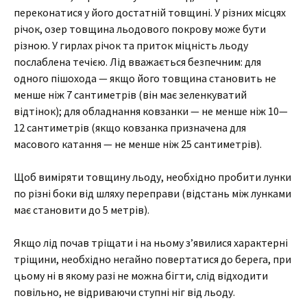
переконатися у його достатній товщині. У різних місцях
річок, озер товщина льодового покрову може бути
різною. У гирлах річок та приток міцність льоду
послаблена течією. Лід вважається безпечним: для
одного пішохода — якщо його товщина становить не
менше ніж 7 сантиметрів (він має зеленкуватий
відтінок); для обладнання ковзанки — не менше ніж 10—
12 сантиметрів (якщо ковзанка призначена для
масового катання — не менше ніж 25 сантиметрів).
Щоб виміряти товщину льоду, необхідно пробити лунки
по різні боки від шляху переправи (відстань між лунками
має становити до 5 метрів).
Якщо лід почав тріщати і на ньому з’явилися характерні
тріщини, необхідно негайно повертатися до берега, при
цьому ні в якому разі не можна бігти, слід відходити
повільно, не відриваючи ступні ніг від льоду.