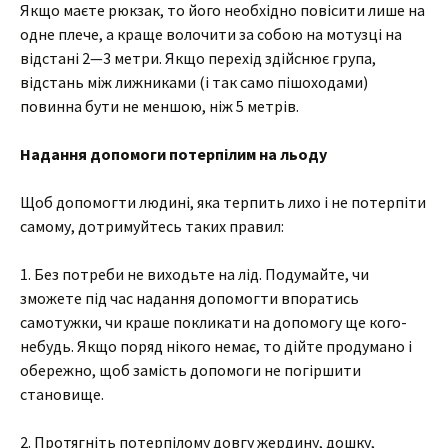
Якщо маєте рюкзак, то його необхідно повісити лише на
одне плече, а краще волочити за собою на мотузці на
відстані 2—3 метри. Якщо перехід здійснює група,
відстань між лижниками (і так само пішоходами)
повинна бути не меншою, ніж 5 метрів.
Надання допомоги потерпілим на льоду
Щоб допомогти людині, яка терпить лихо і не потерпіти
самому, дотримуйтесь таких правил:
1. Без потреби не виходьте на лід. Подумайте, чи
зможете під час надання допомогти впоратись
самотужки, чи краше покликати на допомогу ще кого-
небудь. Якщо поряд нікого немає, то дійте продумано і
обережно, щоб замість допомоги не погіршити
становище.
2. Протягніть потерпілому довгу жердину, дошку,