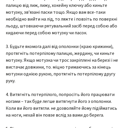
палицю від лиж, лижу, хокейну ключку або киньте
мотузку, зв’язані паски тощо. Якщо вам все-таки
необхідно вийти на лід, то ляжте і повзіть по поверхні
льоду, штовхаючи рятувальний засіб перед собою або
кидаючи перед собою мотузку чи пасок.
3. Будьте якомога далі від ополонки (краю крижини),
протягніть потерпілому палицю, жердину, чи киньте
мотузку. Якщо мотузка чи трос закріплені на березі і не
вистачає довжини, то. міцно тримаючись за кінець
мотузки однією рукою, протягніть потерпілому другу
руку.
4. Витягніть потерпілого, попросіть його працювати
ногами – так буде легше витягнути його з ополонки.
Коли ви його витягли. не дозволяйте йому підійматись
на ноги, нехай він повзе вслід за вами до берега.