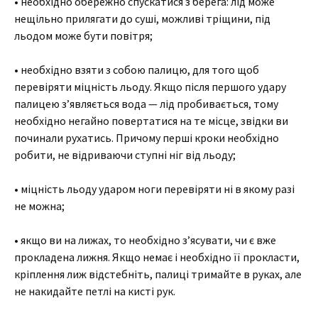
• необхідно обережно спускатися з берега: лід може
нещільно прилягати до суші, можливі тріщини, під
льодом може бути повітря;
• необхідно взяти з собою палицю, для того щоб
перевіряти міцність льоду. Якщо після першого удару
палицею з’являється вода — лід пробивається, тому
необхідно негайно повертатися на те місце, звідки ви
починали рухатись. Причому перші кроки необхідно
робити, не відриваючи ступні ніг від льоду;
• міцність льоду ударом ноги перевіряти ні в якому разі
не можна;
• якщо ви на лижах, то необхідно з’ясувати, чи є вже
прокладена лижня. Якщо немає і необхідно її прокласти,
кріплення лиж відстебніть, палиці тримайте в руках, але
не накидайте петлі на кисті рук.