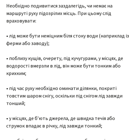
Необхідно подивитися заздалегідь, чи немає на
маршруті руху підозрілих місць. При цьому слід
враховувати:
• лід може бути неміцним біля стоку води (наприклад із
ферми або заводу);
• поблизу кущів, очерету, під кучугурами, у місцях, де
водорості вмерзли в лід, він може бути тонким або
крихким;
• під час руху необхідно оминати ділянки, покриті
товстим шаром снігу, оскільки під снігом лід завжди
тонший;
• у місцях, де б’ють джерела, де швидка течія або
струмок впадає в річку, лід завжди тонкий;