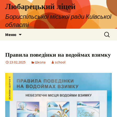
Любарецький ліцей
Бориспільської міської ради Київської
області
Перейти
Пошук:
Меню
до
контенту
Правила поведінки на водоймах взимку
23.02.2025
Школа
school