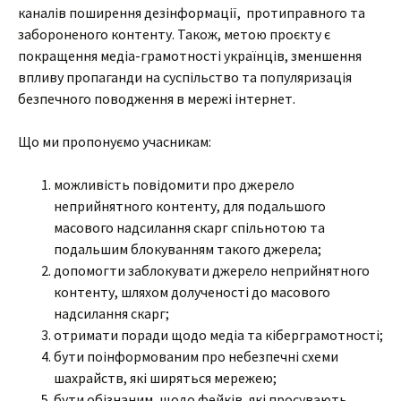
каналів поширення дезінформації, протиправного та
забороненого контенту. Також, метою проєкту є
покращення медіа-грамотності українців, зменшення
впливу пропаганди на суспільство та популяризація
безпечного поводження в мережі інтернет.
Що ми пропонуємо учасникам:
можливість повідомити про джерело
неприйнятного контенту, для подальшого
масового надсилання скарг спільнотою та
подальшим блокуванням такого джерела;
допомогти заблокувати джерело неприйнятного
контенту, шляхом долученості до масового
надсилання скарг;
отримати поради щодо медіа та кіберграмотності;
бути поінформованим про небезпечні схеми
шахрайств, які ширяться мережею;
бути обізнаним, щодо фейків, які просувають