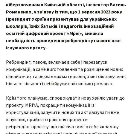
кіберзлочинам
в Київській області, інспектор Василь
Романенко, у
зв’язку із тим, що 1 вересня 2023 року
Президент України презентував для українських
школярів, їхніх батьків і педагогів інноваційний
освітній цифровий проект «Мрія», виникла
необхідність проведення
ребрендінгу
нашого вже
існуючого
прєкту
.
Ребрендінг, також, включає в себе і перезапуск
комунікації, а саме виготовлення та розміщення нових
ознайомчих та рекламних матеріалів, з метою залучення
більшої кількості небайдужих активних громадян.
Крім того плануємо, спровокувати нову хвилю уваги до
проєкту MRIYA, покращити комунікації із
користувачами, залучити нових та активізувати вже
існуючих, прийнято рішення провести
ребрендінг проєкту, що включатиме в себе як заміну
візуальних елементів так і комунікативної стратегії.