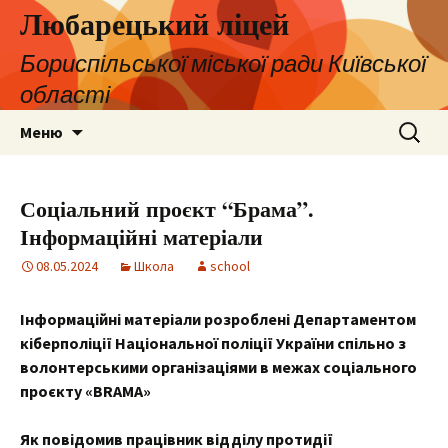
Любарецький ліцей
Бориспільської міської ради Київської
області
Перейти
Пошук:
Меню
до
контенту
Соціальний проєкт “Брама”.
Інформаційні матеріали
08.05.2024
Школа
school
І
нфор
маційні
матеріали
розроблені
Департаментом
кіберполіції
Національної
поліції
України
спільно
з
волонтерськими
організаціями
в межах
соціального
проєкту
«BRAMA»
Як повідоми
в
працівник відділу протидії