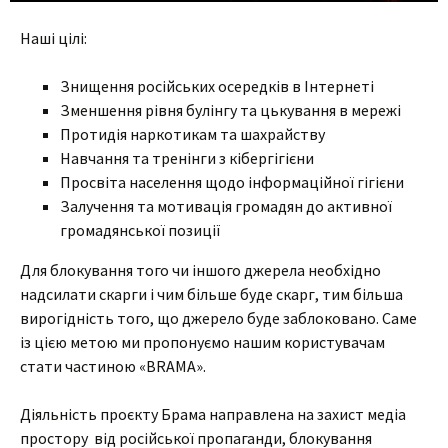
Наші цілі:
Знищення російських осередків в Інтернеті
Зменшення рівня булінгу та цькування в мережі
Протидія наркотикам та шахрайству
Навчання та тренінги з кібергігієни
Просвіта населення щодо інформаційної гігієни
Залучення та мотивація громадян до активної
громадянської позиції
Для блокування того чи іншого джерела необхідно
надсилати скарги і чим більше буде скарг, тим більша
вирогідність того, що джерело буде заблоковано. Саме
із цією метою ми пропонуємо нашим користувачам
стати частиною «BRAMA».
Діяльність проєкту Брама направлена на захист медіа
простору від російської пропаганди, блокування