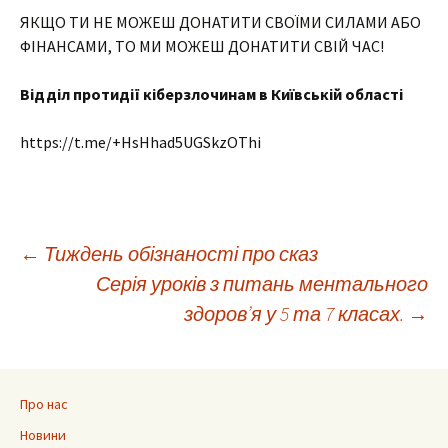
ЯКЩО ТИ НЕ МОЖЕШ ДОНАТИТИ СВОЇМИ СИЛАМИ АБО
ФІНАНСАМИ, ТО МИ МОЖЕШ ДОНАТИТИ СВІЙ ЧАС!
Відділ протидії
кіберзлочинам
в Київській області
https://t.me/+HsHhad5UGSkzOThi
Навігація
←
Тиждень обізнаності про сказ
Серія уроків з питань ментального
по
здоров’я у 5 та 7 класах.
→
запису
Про нас
Новини