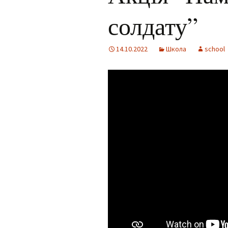
солдату”
Для учнів
Інклюзія
Фотогалерея
14.10.2022
Школа
school
Facebook