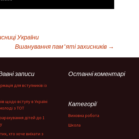
исниці України
Вшанування пам*яті захисників
→
давні записи
Останні коментарі
рмація для вступників із
фів щодо вступу в Україні
Категорії
молоді з ТОТ
Виховна робота
зарахування дітей до 1
у
Школа
тих, хто хоче виїхати з