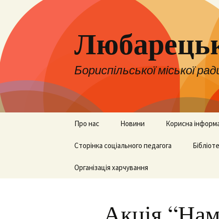
Любарецьк
Бориспільської міської рад
Перейти
Про нас
Новини
Корисна інформ
до
контенту
Адміністрація
Сторінка соціального педагога
Оголошення
НУШ
Бібліот
Педколектив
Організація харчування
ЗНО, НМТ та ДП
Бібліот
Вакансії
Для батьків
Акція “Нам
Територія
Для вчителів
обслуговування