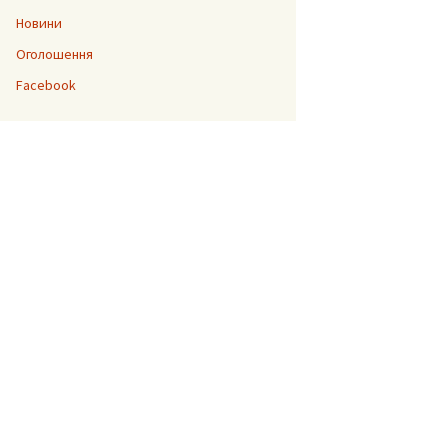
Новини
Оголошення
“Джура”
Facebook
До 200-ліття Тараса
Шевченка