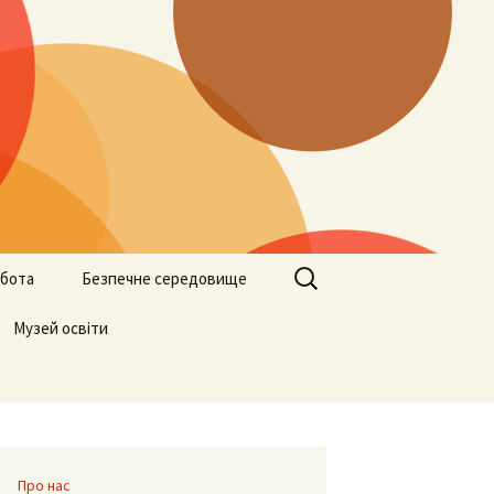
Пошук:
бота
Безпечне середовище
ами
Музей освіти
Учителям
Батькам
Учням
Про нас