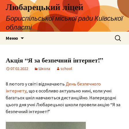
Любарецький ліцей
Бориспільської міської ради Київської
області
Перейти
Пошук:
Меню
до
контенту
Акція “Я за безпечний інтернет!”
07.02.2022
Школа
school
8 лютого у світі відзначають
День безпечного
інтернету
, що є особливо актуально нині, коли учні
багатьох шкіл навчаються дистанційно. Напередодні
цього дня учні Любарецької школи провели акцію “Я за
безпечний інтернет!”