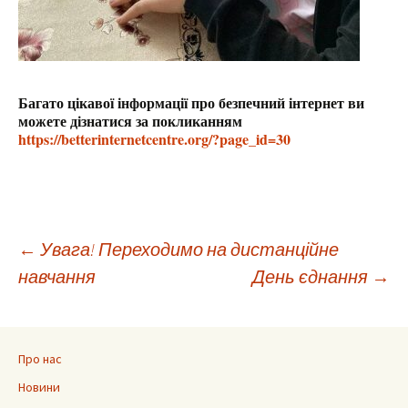
Багато цікавої інформації про безпечний інтернет ви
можете дізнатися за покликанням
https://betterinternetcentre.org/?page_id=30
Навігація
←
Увага! Переходимо на дистанційне
навчання
День єднання
→
по
запису
Про нас
Новини