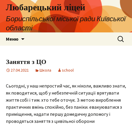
Любарецький ліцей
Бориспільської міської ради Київської
області
Перейти
Пошук:
Меню
до
контенту
Заняття з ЦО
27.04.2021
Школа
school
Сьогодні, у наш непростий час, як ніколи, важливо знати,
як поводитися, щоб у небезпечній ситуації врятувати
життя собі і тим. хто тебе оточує. З метою вироблення
практичних вмінь спокійно, без паніки. евакуюватися з
приміщення, надати першу домедичну допомогу і
проводяться заняття з цивільної оборони