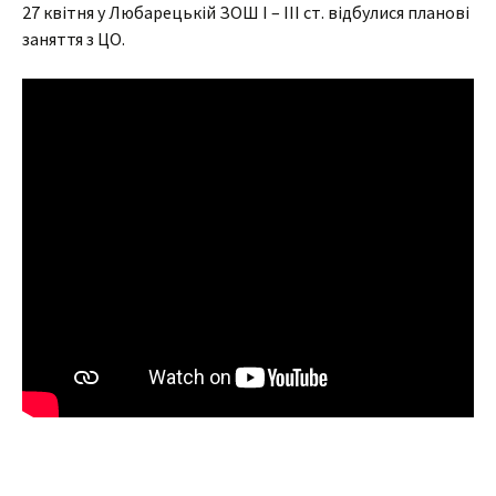
27 квітня у Любарецькій ЗОШ І – ІІІ ст. відбулися планові
заняття з ЦО.