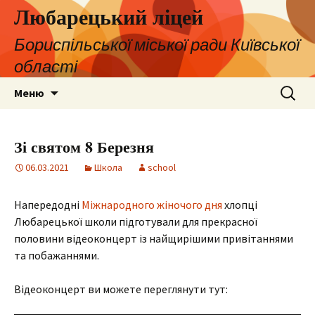
Любарецький ліцей
Бориспільської міської ради Київської
області
Перейти
Пошук:
Меню
до
контенту
Зі святом 8 Березня
06.03.2021
Школа
school
Напередодні
Міжнародного жіночого дня
хлопці
Любарецької школи підготували для прекрасної
половини відеоконцерт із найщирішими привітаннями
та побажаннями.
Відеоконцерт ви можете переглянути тут: