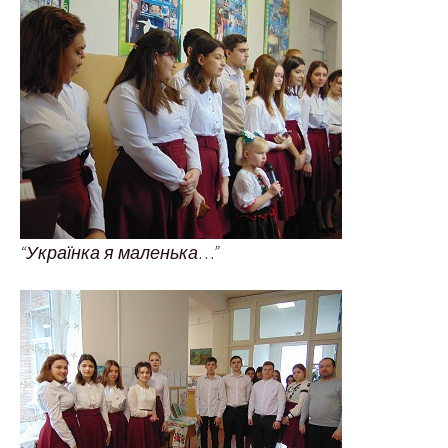
“Українка я маленька…”