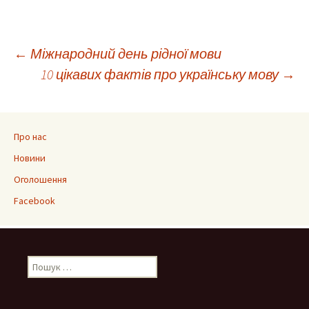
Навігація
←
Міжнародний день рідної мови
10 цікавих фактів про українську мову
→
по
запису
Про нас
Новини
Оголошення
Facebook
Пошук: