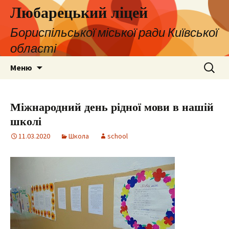
Любарецький ліцей
Бориспільської міської ради Київської
області
Перейти
Пошук:
Меню
до
контенту
Міжнародний день рідної мови в нашій
школі
11.03.2020
Школа
school