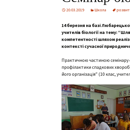
Для учнів
20.03.2019
Школа
розвит
Інклюзія
14 березня на базі Любарецької 
Фотогалерея
учителів біології на тему: “
Facebook
компетентності шляхом реалізац
контексті сучасної природничо
Практичною частиною семінару с
профілактики спадкових хвороб
його організація” (10 клас, учит