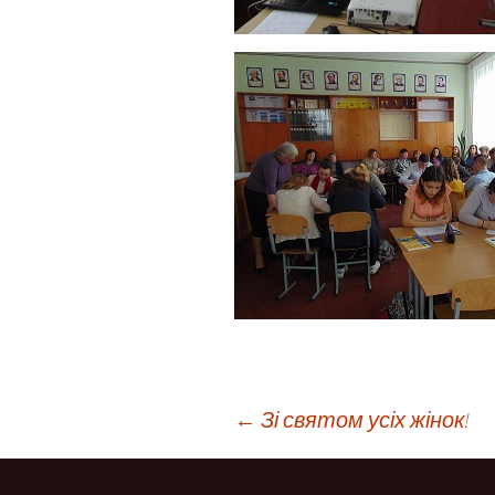
Навігація
←
Зі святом усіх жінок!