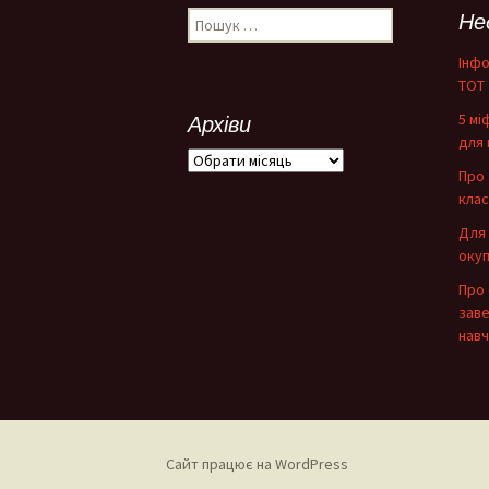
по
Пошук:
Не
запису
Інфо
ТОТ
5 мі
Архіви
для 
Архіви
Про 
клас
Для 
окуп
Про 
зав
навч
Сайт працює на WordPress