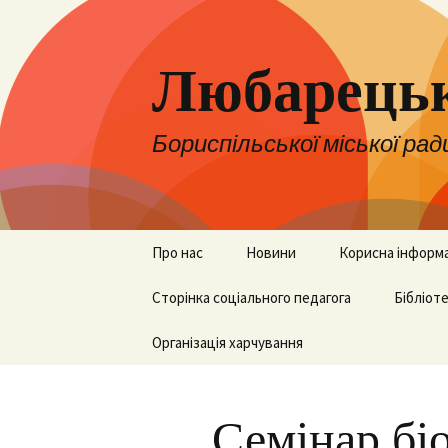
Любарецьк
Бориспільської міської рад
Перейти
Про нас
Новини
Корисна інформ
до
контенту
Адміністрація
Сторінка соціального педагога
Оголошення
НУШ
Бібліот
Педколектив
Організація харчування
ЗНО, НМТ та ДП
Бібліот
Вакансії
Для батьків
Семінар бі
Територія
Для вчителів
обслуговування