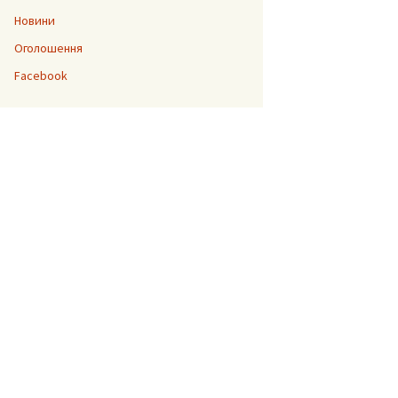
Новини
Оголошення
“Джура”
Facebook
До 200-ліття Тараса
Шевченка