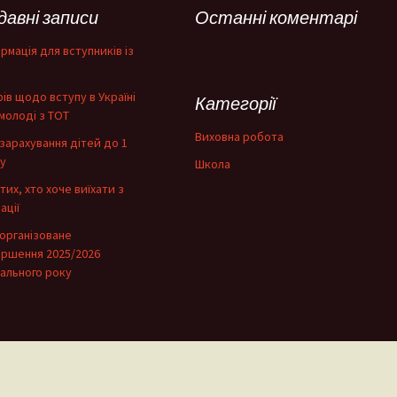
давні записи
Останні коментарі
рмація для вступників із
фів щодо вступу в Україні
Категорії
молоді з ТОТ
Виховна робота
зарахування дітей до 1
у
Школа
тих, хто хоче виїхати з
ації
організоване
ершення 2025/2026
ального року