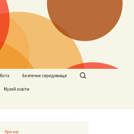
Пошук:
бота
Безпечне середовище
ами
Музей освіти
Учителям
Батькам
Учням
Про нас