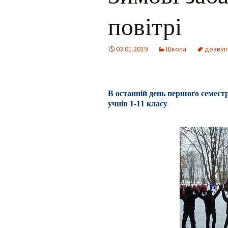
повітрі
Для учнів
Інклюзія
Фотогалерея
03.01.2019
Школа
дозвіл
Facebook
В останній день першого семестр
учнів 1-11 класу