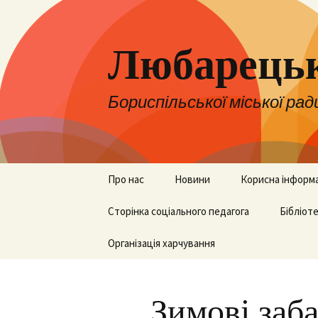
Любарецьк
Бориспільської міської рад
Перейти
Про нас
Новини
Корисна інформ
до
контенту
Адміністрація
Сторінка соціального педагога
Оголошення
НУШ
Бібліот
Педколектив
Організація харчування
ЗНО, НМТ та ДП
Бібліот
Вакансії
Для батьків
Зимові заб
Територія
Для вчителів
обслуговування