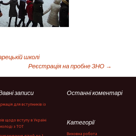
арецькій школі
Реєстрація на пробне ЗНО
→
давні записи
Останні коментарі
рмація для вступників із
фів щодо вступу в Україні
Категорії
молоді з ТОТ
Виховна робота
зарахування дітей до 1