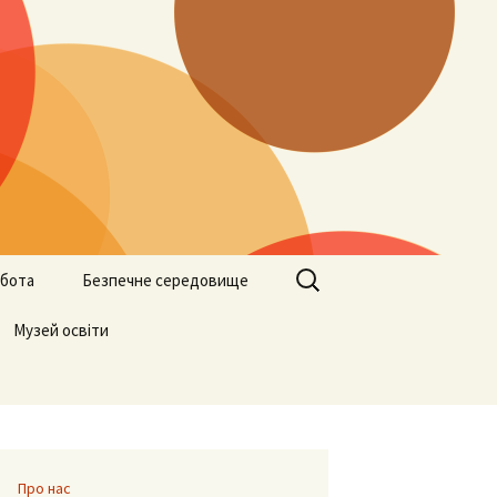
Пошук:
бота
Безпечне середовище
ами
Музей освіти
Учителям
Батькам
Учням
Про нас