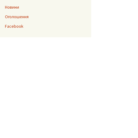
Новини
Оголошення
“Джура”
Facebook
До 200-ліття Тараса
Шевченка