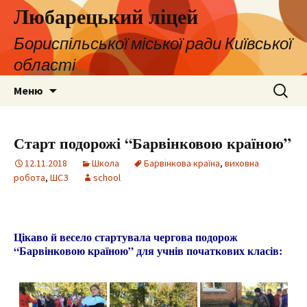
Любарецький ліцей
Бориспільської міської ради Київської
області
Перейти
Пошук:
Меню
до
контенту
Старт подорожі “Барвінковою країною”
12.11.2018
Школа
Барвінкова країна
,
виховна
робота
,
ШСЗ
school
Цікаво й весело стартувала чергова подорож
“Барвінковою країною” для учнів початкових класів: