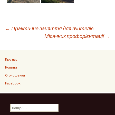
Навігація
←
Практичне заняття для вчителів
Місячник профорієнтації
→
по
запису
Про нас
Новини
Оголошення
Facebook
Пошук: