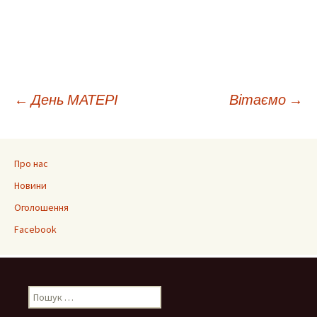
Навігація
←
День МАТЕРІ
Вітаємо
→
по
Про нас
запису
Новини
Оголошення
Facebook
Пошук: