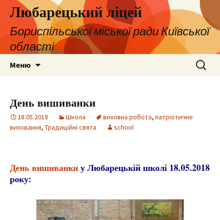
Любарецький ліцей
Бориспільської міської ради Київської
області
Перейти
Пошук:
Меню
до
контенту
День вишиванки
18.05.2018
Школа
виховна робота
,
патріотичне
виховання
,
Традиційні свята
school
День вишиванки
у Любарецькій школі 18.05.2018
року: