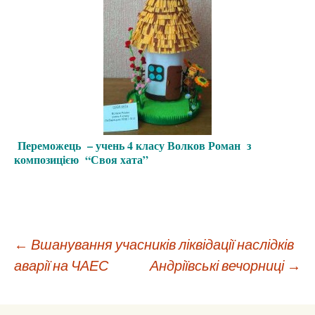
Переможець – учень 4 класу Волков Роман з
композицією “Своя хата”
Навігація
←
Вшанування учасників ліквідації наслідків
аварії на ЧАЕС
Андріївські вечорниці
→
по