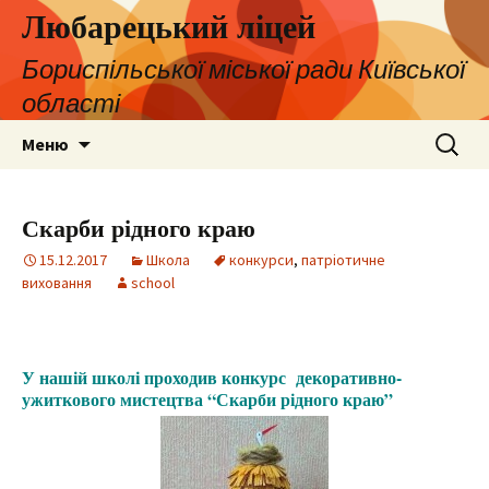
Любарецький ліцей
Бориспільської міської ради Київської
області
Перейти
Пошук:
Меню
до
контенту
Скарби рідного краю
15.12.2017
Школа
конкурси
,
патріотичне
виховання
school
У нашій школі проходив конкурс декоративно-
ужиткового мистецтва “Скарби рідного краю”