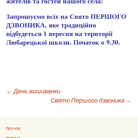
жителів та гостей нашого села!
Запрошуємо всіх на Свято ПЕРШОГО
ДЗВОНИКА, яке традиційно
відбудеться 1 вересня на території
Любарецької школи. Початок о 9.30.
Навігація
←
День вишиванки
Свято Першого дзвоника
→
по
запису
Про нас
Новини