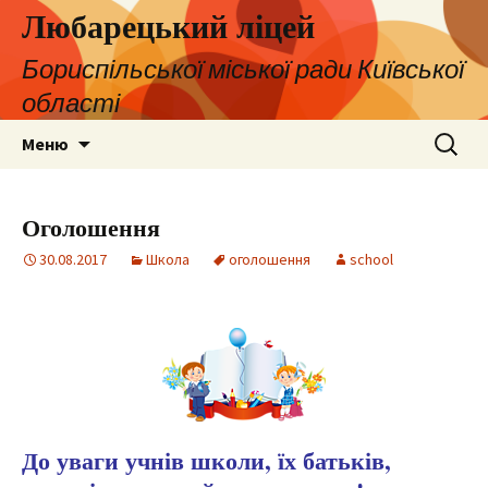
Любарецький ліцей
Бориспільської міської ради Київської
області
Перейти
Пошук:
Меню
до
контенту
Оголошення
30.08.2017
Школа
оголошення
school
До уваги учнів школи, їх батьків,