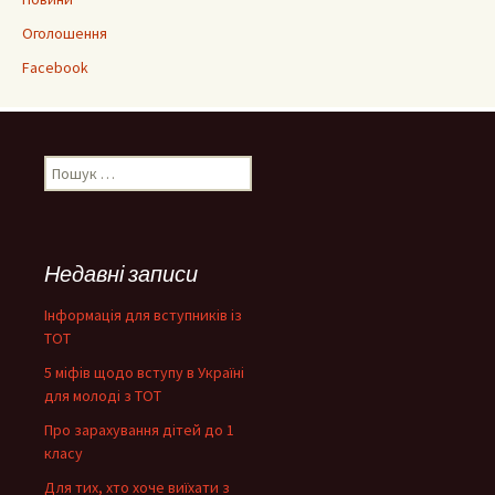
Оголошення
Facebook
Пошук:
Недавні записи
Інформація для вступників із
ТОТ
5 міфів щодо вступу в Україні
для молоді з ТОТ
Про зарахування дітей до 1
класу
Для тих, хто хоче виїхати з