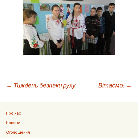
Навігація
←
Тиждень безпеки руху
Вітаємо!
→
по
Про нас
запису
Новини
Оголошення