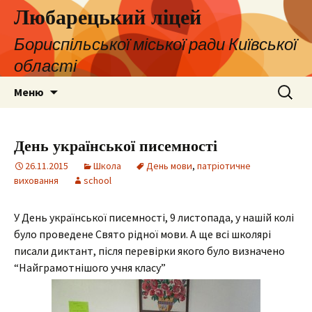
Любарецький ліцей
Бориспільської міської ради Київської
області
Перейти
Пошук:
Меню
до
контенту
День української писемності
26.11.2015
Школа
День мови
,
патріотичне
виховання
school
У День української писемності, 9 листопада, у нашій колі
було проведене Свято рідної мови. А ще всі школярі
писали диктант, після перевірки якого було визначено
“Найграмотнішого учня класу”