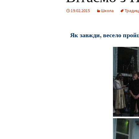
Для учнів
19.02.2015
Школа
Традиці
Інклюзія
Фотогалерея
Як завжди, весело прой
Facebook