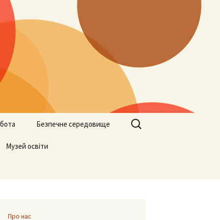
Пошук:
бота
Безпечне середовище
ами
Музей освіти
Учителям
Батькам
Учням
Про нас