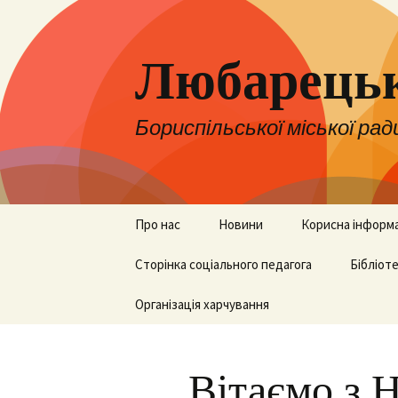
Любарецьк
Бориспільської міської рад
Перейти
Про нас
Новини
Корисна інформ
до
контенту
Адміністрація
Сторінка соціального педагога
Оголошення
НУШ
Бібліот
Педколектив
Організація харчування
ЗНО, НМТ та ДП
Бібліот
Вакансії
Для батьків
Вітаємо з 
Територія
Для вчителів
обслуговування