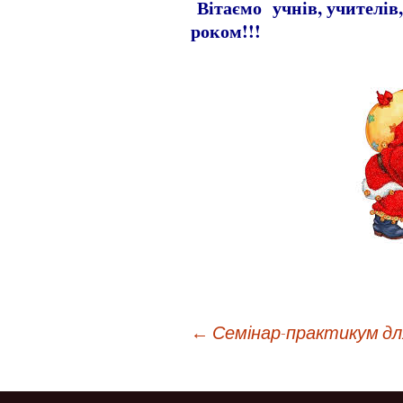
Вітаємо учнів, учителів,
роком!!!
Навігація
←
Семінар-практикум дл
по