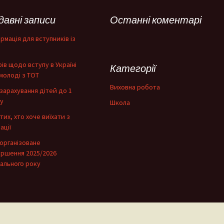
давні записи
Останні коментарі
рмація для вступників із
фів щодо вступу в Україні
Категорії
молоді з ТОТ
Виховна робота
зарахування дітей до 1
у
Школа
тих, хто хоче виїхати з
ації
організоване
ершення 2025/2026
ального року