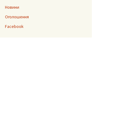
Новини
Оголошення
“Джура”
Facebook
До 200-ліття Тараса
Шевченка