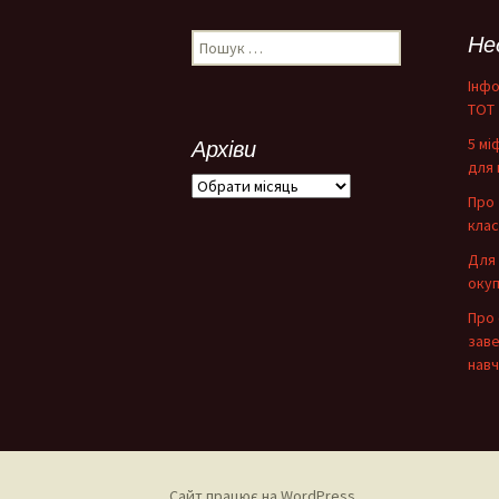
запису
Пошук:
Не
Інфо
ТОТ
5 мі
Архіви
для 
Архіви
Про 
клас
Для 
окуп
Про 
зав
навч
Сайт працює на WordPress