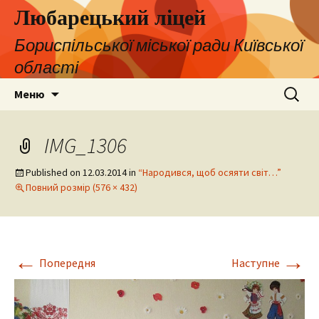
Любарецький ліцей
Бориспільської міської ради Київської
області
Перейти
Пошук:
Меню
до
контенту
IMG_1306
Published on
12.03.2014
in
“Народився, щоб осяяти світ…”
Повний розмір (576 × 432)
←
→
Попередня
Наступне