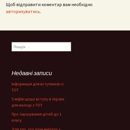
Щоб відправити коментар вам необхідно
авторизуватись
.
Пошук:
Недавні записи
Інформація для вступників із
ТОТ
5 міфів щодо вступу в Україні
для молоді з ТОТ
Про зарахування дітей до 1
класу
Для тих, хто хоче виїхати з