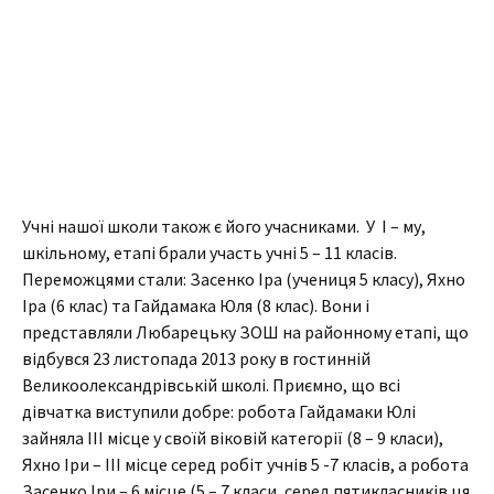
Учні нашої школи також є його учасниками. У І – му,
шкільному, етапі брали участь учні 5 – 11 класів.
Переможцями стали: Засенко Іра (учениця 5 класу), Яхно
Іра (6 клас) та Гайдамака Юля (8 клас). Вони і
представляли Любарецьку ЗОШ на районному етапі, що
відбувся 23 листопада 2013 року в гостинній
Великоолександрівській школі. Приємно, що всі
дівчатка виступили добре: робота Гайдамаки Юлі
зайняла ІІІ місце у своїй віковій категорії (8 – 9 класи),
Яхно Іри – ІІІ місце серед робіт учнів 5 -7 класів, а робота
Засенко Іри – 6 місце (5 – 7 класи, серед пятикласників ця