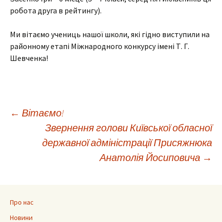
робота друга в рейтингу).
Ми вітаємо учениць нашої школи, які гідно виступили на
районному етапі Міжнародного конкурсу імені Т. Г.
Шевченка!
Навігація
←
Вітаємо!
Звернення голови Київської обласної
по
державної адміністрації Присяжнюка
Анатолія Йосиповича
→
запису
Про нас
Новини