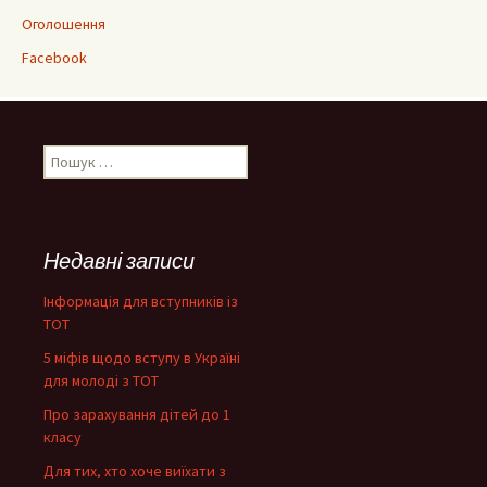
Оголошення
Facebook
Пошук:
Недавні записи
Інформація для вступників із
ТОТ
5 міфів щодо вступу в Україні
для молоді з ТОТ
Про зарахування дітей до 1
класу
Для тих, хто хоче виїхати з