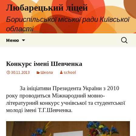
Любарецький ліцей
Бориспільської міської ради Київської
області
Перейти
Пошук:
Меню
до
контенту
Конкурс імені Шевченка
30.11.2013
Школа
school
За ініціативи Президента України з 2010
року проводиться Міжнародний мовно-
літературний конкурс учнівської та студентської
молоді імені Т.Г.Шевченка.