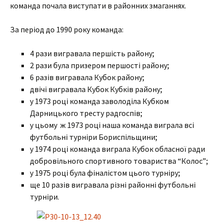
команда почала виступати в районних змаганнях.
За період до 1990 року команда:
4 рази вигравала першість району;
2 рази була призером першості району;
6 разів вигравала Кубок району;
двічі вигравала Кубок Кубків району;
у 1973 році команда заволоділа Кубком
Дарницького тресту радгоспів;
у цьому ж 1973 році наша команда виграла всі
футбольні турніри Бориспільщини;
у 1974 році команда виграла Кубок обласної ради
добровільного спортивного товариства “Колос”;
у 1975 році була фіналістом цього турніру;
ще 10 разів вигравала різні районні футбольні
турніри.