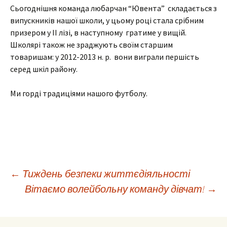
Сьогоднішня команда любарчан “Ювента” складається з
випускників нашої школи, у цьому році стала срібним
призером у ІІ лізі, в наступному гратиме у вищій.
Школярі також не зраджують своїм старшим
товаришам: у 2012-2013 н. р. вони виграли першість
серед шкіл району.
Ми горді традиціями нашого футболу.
Навігація
←
Тиждень безпеки життєдіяльності
Вітаємо волейбольну команду дівчат!
→
по