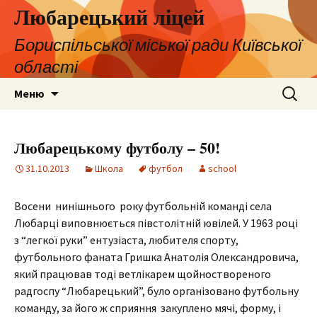
Любарецький ліцей
Бориспільської міської ради Київської
області
Перейти
Пошук:
Меню
до
контенту
Любарецькому футболу – 50!
31.10.2013
Школа
футбол
school
Восени нинішнього року футбольній команді села
Любарці виповнюється півстолітній ювілей. У 1963 році
з “легкої руки” ентузіаста, любителя спорту,
футбольного фаната Гришка Анатолія Олександровича,
який працював тоді ветлікарем щойноствореного
радгоспу “Любарецький”, було організовано футбольну
команду, за його ж сприяння закуплено мячі, форму, і