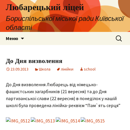
Любарецький ліцей
Бориспільської міської ради Київської
області
Перейти
Пошук:
Меню
до
контенту
До Дня визволення
23.09.2013
Школа
лінійки
school
До Дня визволення Любарець від німецько-
фашистських загарбників (21 вересня) та до Дня
партизанської слави (22 вересня) в понеділок у нашій
школі була проведена лінійка-реквієм “Пам`ять серця”