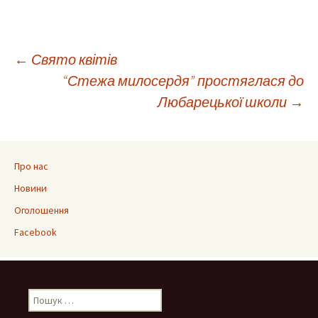
Навігація
←
Свято квітів
“Стежа милосердя” простяглася до
по
Любарецької школи
→
запису
Про нас
Новини
Оголошення
Facebook
Пошук: