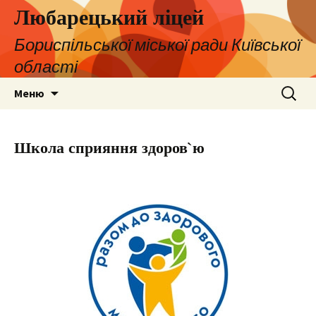
Любарецький ліцей
Бориспільської міської ради Київської
області
Перейти
Пошук:
Меню
до
контенту
Школа сприяння здоров`ю