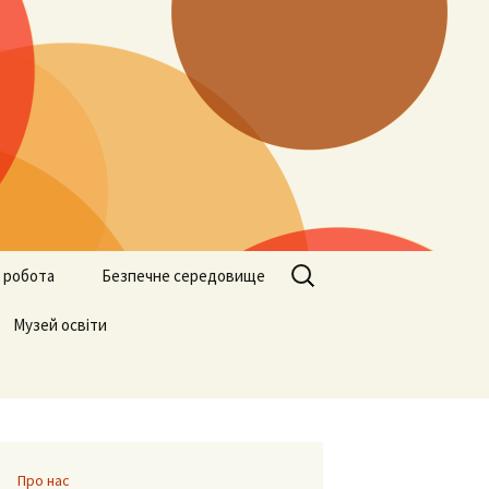
Пошук:
 робота
Безпечне середовище
ограми
Музей освіти
Учителям
Батькам
Учням
Про нас