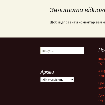
Залишити відпов
Щоб відправити коментар вам 
Пошук:
Не
Інфо
ТОТ
5 мі
Архіви
для 
Архіви
Про 
клас
Для 
окуп