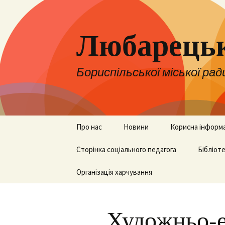
Любарецьк
Бориспільської міської рад
Перейти
Про нас
Новини
Корисна інформ
до
контенту
Адміністрація
Сторінка соціального педагога
Оголошення
НУШ
Бібліот
Педколектив
Організація харчування
ЗНО, НМТ та ДП
Бібліот
Вакансії
Для батьків
Художньо-е
Територія
Для вчителів
обслуговування