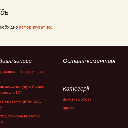
ідь
необхідно
авторизуватись
.
давні записи
Останні коментарі
рмація для вступників із
фів щодо вступу в Україні
Категорії
молоді з ТОТ
Виховна робота
зарахування дітей до 1
у
Школа
тих, хто хоче виїхати з
ації