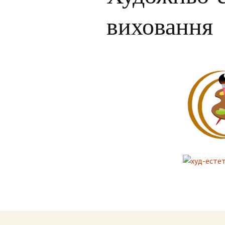
виховання
Для учнів
Інклюзія
Фотогалерея
Facebook