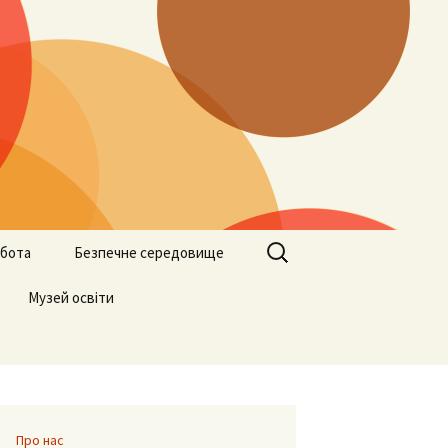
Пошук:
бота
Безпечне середовище
ами
Музей освіти
Учителям
Батькам
Учням
Про нас