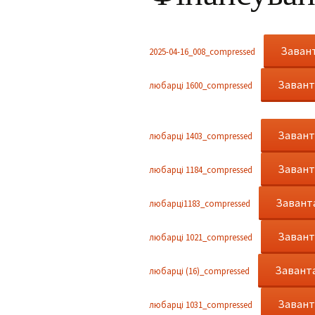
Для учнів
Інклюзія
Заван
2025-04-16_008_compressed
Фотогалерея
Заван
любарці 1600_compressed
Facebook
Заван
любарці 1403_compressed
Заван
любарці 1184_compressed
Завант
любарці1183_compressed
Заван
любарці 1021_compressed
Завант
любарці (16)_compressed
Заван
любарці 1031_compressed