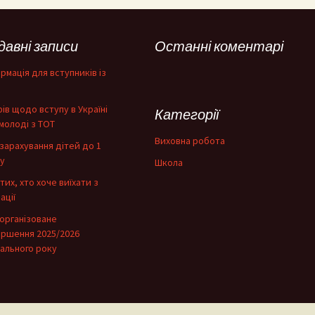
давні записи
Останні коментарі
рмація для вступників із
фів щодо вступу в Україні
Категорії
молоді з ТОТ
Виховна робота
зарахування дітей до 1
у
Школа
тих, хто хоче виїхати з
ації
організоване
ершення 2025/2026
ального року