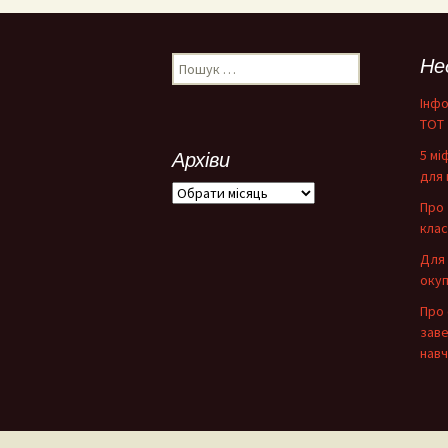
Пошук:
Не
Інфо
ТОТ
5 мі
Архіви
для 
Архіви
Про 
клас
Для 
окуп
Про 
зав
навч