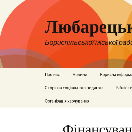
Любарецьк
Бориспільської міської рад
Перейти
Про нас
Новини
Корисна інформ
до
контенту
Адміністрація
Сторінка соціального педагога
Оголошення
НУШ
Бібліот
Педколектив
Організація харчування
ЗНО, НМТ та ДП
Бібліот
Вакансії
Для батьків
Фінансува
Територія
Для вчителів
обслуговування