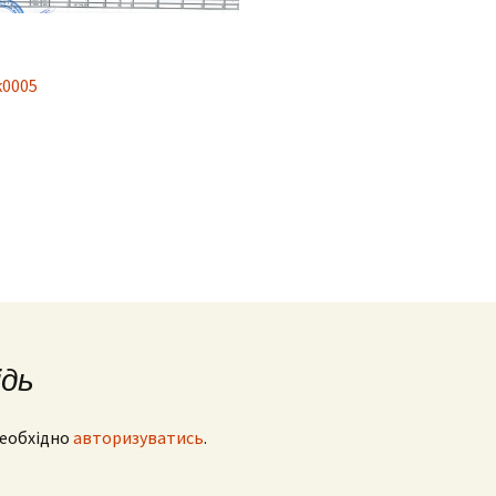
ідь
необхідно
авторизуватись
.