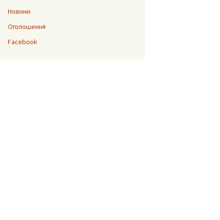
Новини
Оголошення
“Джура”
Facebook
До 200-ліття Тараса
Шевченка