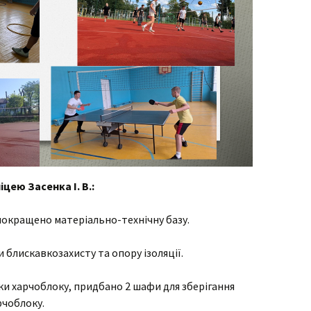
цею Засенка І. В.:
о покращено матеріально-технічну базу.
блискавкозахисту та опору ізоляції.
 харчоблоку, придбано 2 шафи для зберігання
рчоблоку.