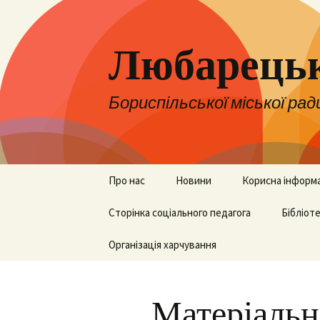
Любарецьк
Бориспільської міської рад
Перейти
Про нас
Новини
Корисна інформ
до
контенту
Адміністрація
Сторінка соціального педагога
Оголошення
НУШ
Бібліот
Педколектив
Організація харчування
ЗНО, НМТ та ДП
Бібліот
Вакансії
Для батьків
Матеріальн
Територія
Для вчителів
обслуговування