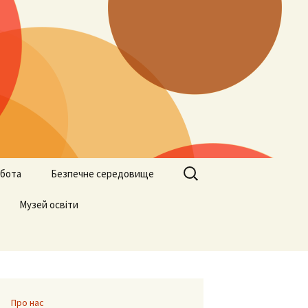
Пошук:
бота
Безпечне середовище
ами
Музей освіти
Учителям
Батькам
Учням
Про нас