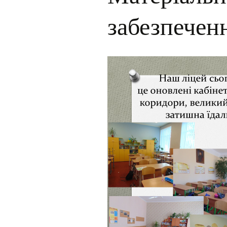
забезпечен
Для учнів
Інклюзія
Фотогалерея
Facebook