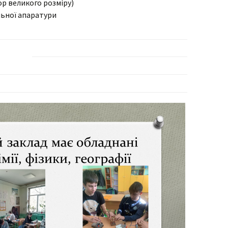
ор великого розміру)
ьної апаратури