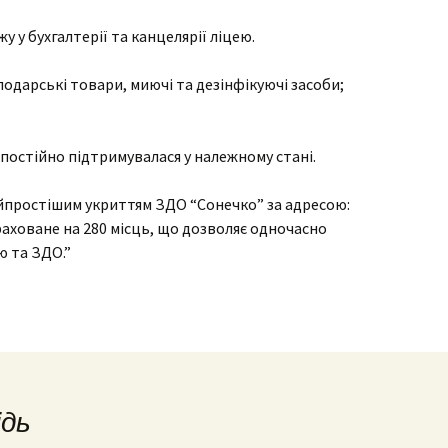
 у бухгалтерії та канцелярії ліцею.
подарські товари, миючі та дезінфікуючі засоби;
постійно підтримувалася у належному стані.
йпростішим укриттям ЗДО “Сонечко” за адресою:
раховане на 280 місць, що дозволяє одночасно
ю та ЗДО.”
ідь