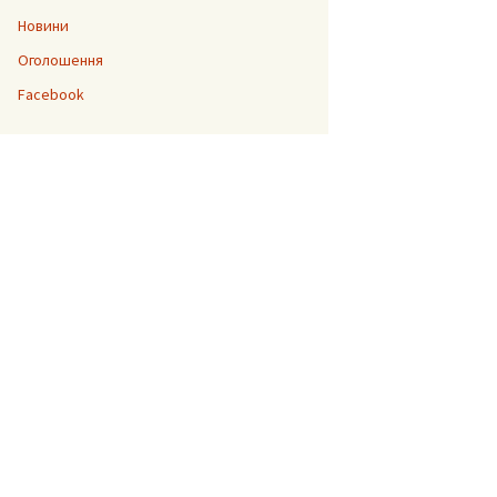
Новини
Оголошення
“Джура”
Facebook
До 200-ліття Тараса
Шевченка