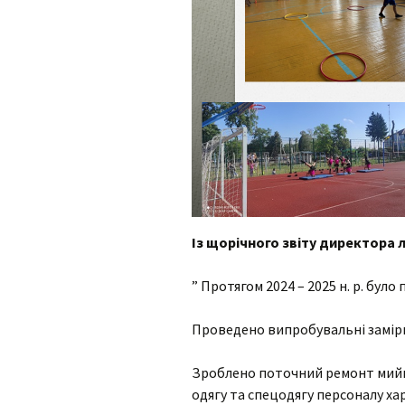
Із щорічного звіту директора лі
” Протягом 2024 – 2025 н. р. бул
Проведено випробувальні заміри 
Зроблено поточний ремонт мийки
одягу та спецодягу персоналу ха