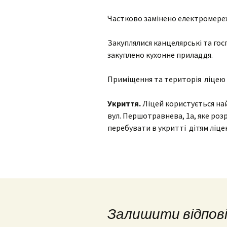
Частково замінено електромережу
Закуплялися канцелярські та гос
закуплено кухонне приладдя.
Приміщення та територія ліцею 
Укриття.
Ліцей користується на
вул. Першотравнева, 1а, яке роз
перебувати в укритті дітям ліце
Залишити відпов